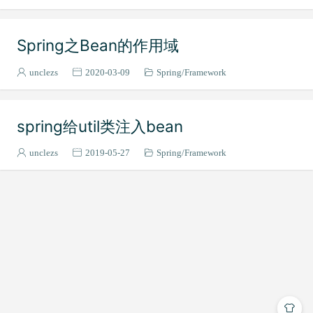
Spring之Bean的作用域
unclezs
2020-03-09
Spring
Framework
spring给util类注入bean
unclezs
2019-05-27
Spring
Framework