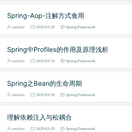
微服务
2
Spring-Aop-注解方式食用
gRPC
2
中间件
3
unclezs
2020-03-20
Spring
Framework
Zookeeper
1
MySQL
12
Spring中Profiles的作用及原理浅析
LDAP
1
操作系统
6
unclezs
2020-03-10
Spring
Framework
计算机网络
6
JVM
2
Spring之Bean的生命周期
数据结构
9
Tomcat
1
unclezs
2020-03-10
Spring
Framework
RabbitMQ
2
Docker
1
理解依赖注入与松耦合
Oracle
3
unclezs
2020-03-10
Spring
Framework