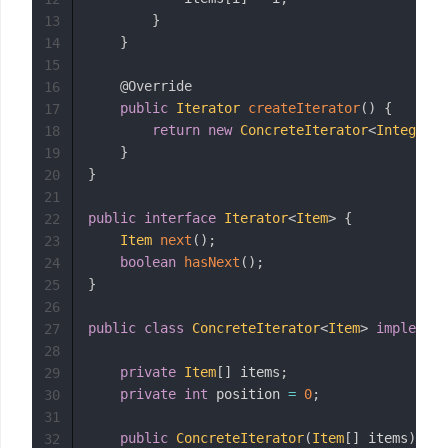
}
13
}
14
15
@Override
16
public
Iterator
createIterator
(
)
{
17
return
new
ConcreteIterator
<
Integer
>
(
18
}
19
}
20
21
public
interface
Iterator
<
Item
>
{
22
Item
next
(
)
;
23
boolean
hasNext
(
)
;
24
}
25
26
public
class
ConcreteIterator
<
Item
>
implement
27
28
private
Item
[
]
 items
;
29
private
int
 position 
=
0
;
30
31
public
ConcreteIterator
(
Item
[
]
 items
)
{
32