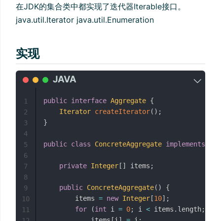
在JDK的集合类中都实现了迭代器Iterable接口。
java.util.Iterator java.util.Enumeration
实现
public
interface
Aggregate
{
1
Iterator
createIterator
(
)
;
2
}
3
4
public
class
ConcreteAggregate
implements
Agg
5
6
private
Integer
[
]
 items
;
7
8
public
ConcreteAggregate
(
)
{
9
        items 
=
new
Integer
[
10
]
;
10
for
(
int
 i 
=
0
;
 i 
<
 items
.
length
;
 i
++
11
            items
[
i
]
=
 i
;
12