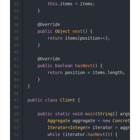
this
.
items 
=
 items
;
33
}
34
35
@Override
36
public
Object
next
(
)
{
37
return
 items
[
position
++
]
;
38
}
39
40
@Override
41
public
boolean
hasNext
(
)
{
42
return
 position 
<
 items
.
length
;
43
}
44
}
45
46
public
class
Client
{
47
48
public
static
void
main
(
String
[
]
 args
)
{
49
Aggregate
 aggregate 
=
new
ConcreteAgg
50
Iterator
<
Integer
>
 iterator 
=
 aggregat
51
while
(
iterator
.
hasNext
(
)
)
{
52