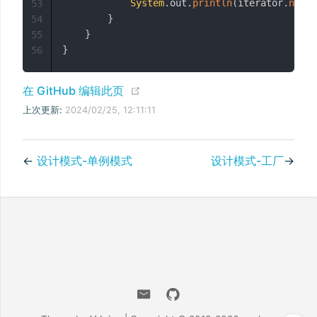
System
.
out
.
println
(
iterator
.
next
(
53
}
54
}
55
}
56
(opens new window)
在 GitHub 编辑此页
上次更新:
2024/02/25, 12:11:11
←
设计模式-单例模式
设计模式-工厂
→