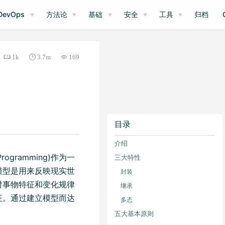
DevOps
方法论
基础
安全
工具
归档
1k
3.7m
169
目录
介绍
 Programming)作为一
三大特性
模型是用来反映现实世
封装
对事物特征和变化规律
继承
征。通过建立模型而达
多态
五大基本原则