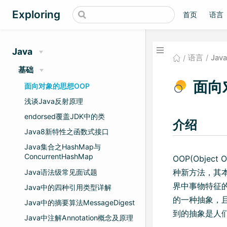
Exploring
首页
语言
Java
语言
Java
基础
面向
面向对象的思想OOP
浅谈Java反射原理
endorsed覆盖JDK中的类
介绍
Java8新特性之函数式接口
Java集合之HashMap与
ConcurrentHashMap
OOP(Object 
种新方法，其
Java语法级常见面试题
界中事物特征
Java中的四种引用类型详解
的一种抽象，
Java中的摘要算法MessageDigest
到的抽象是人
Java中注解Annotation概念及原理