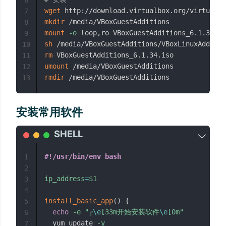
6
wget
7
mkdir
8
mount
-o
9
sh
10
rm
11
umount
12
rmdir
13
安装常用软件
#!/usr/bin/env bash
1
2
ip_address
=
$1
3
4
install_basic_app
(
)
{
5
echo
-e
"┌
\e
[33m开始安装软件
\e
[0m"
6
  yum update 
-y
7