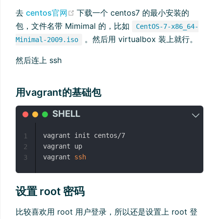
(opens new window)
去
centos官网
下载一个 centos7 的最小安装的
包，文件名带 Mimimal 的，比如
CentOS-7-x86_64-
。然后用 virtualbox 装上就行。
Minimal-2009.iso
然后连上 ssh
用vagrant的基础包
vagrant init centos/7

1
vagrant up

2
vagrant 
ssh
3
设置 root 密码
比较喜欢用 root 用户登录，所以还是设置上 root 登