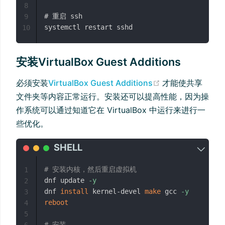
8
# 重启 ssh

9
10
安装VirtualBox Guest Additions
(opens new win
必须安装
VirtualBox Guest Additions
才能使共享
文件夹等内容正常运行。安装还可以提高性能，因为操
作系统可以通过知道它在 VirtualBox 中运行来进行一
些优化。
# 安装内核，然后重启虚拟机
1
dnf update 
-y
2
dnf 
install
 kernel-devel 
make
 gcc 
-y
3
reboot
4
5
# 安装