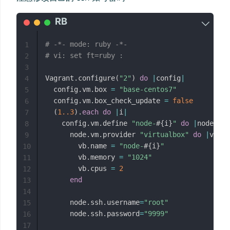
# -*- mode: ruby -*-
1
# vi: set ft=ruby :
2
3
Vagrant
.
configure
(
"2"
)
do
|
config
|
4
  config
.
vm
.
box 
=
"base-centos7"
5
  config
.
vm
.
box_check_update 
=
false
6
(
1.
.3
)
.
each
do
|
i
|
7
    config
.
vm
.
define 
"node-
#{
i
}
"
do
|
node
|
8
      node
.
vm
.
provider 
"virtualbox"
do
|
vb
|
9
        vb
.
name 
=
"node-
#{
i
}
"
10
        vb
.
memory 
=
"1024"
11
        vb
.
cpus 
=
2
12
end
13
14
      node
.
ssh
.
username
=
"root"
15
      node
.
ssh
.
password
=
"9999"
16
17