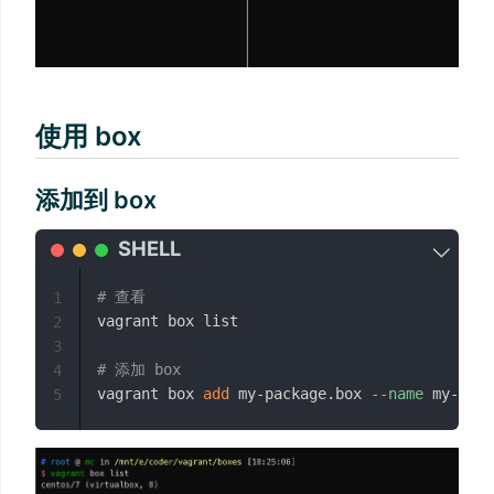
使用 box
添加到 box
# 查看
1
vagrant box list

2
3
# 添加 box
4
vagrant box 
add
 my-package.box 
--name
5