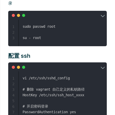
录
sudo passwd root

1
2
3
配置 ssh
vi /etc/ssh/sshd_config

1
2
# 删除 vagrant 自己定义的私钥路径

3
HostKey /etc/ssh/ssh_host_xxxx

4
5
# 开启密码登录

6
PasswordAuthentication yes

7