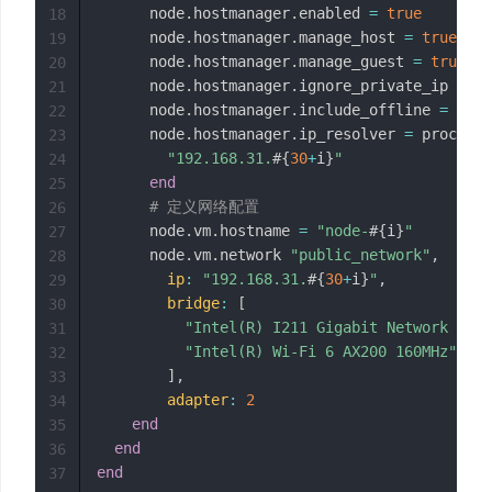
      node
.
hostmanager
.
enabled 
=
true
18
      node
.
hostmanager
.
manage_host 
=
true
19
      node
.
hostmanager
.
manage_guest 
=
true
20
      node
.
hostmanager
.
ignore_private_ip 
=
fa
21
      node
.
hostmanager
.
include_offline 
=
true
22
      node
.
hostmanager
.
ip_resolver 
=
 proc 
do
23
"192.168.31.
#{
30
+
i
}
"
24
end
25
# 定义网络配置
26
      node
.
vm
.
hostname 
=
"node-
#{
i
}
"
27
      node
.
vm
.
network 
"public_network"
,
28
ip
:
"192.168.31.
#{
30
+
i
}
"
,
29
bridge
:
[
30
"Intel(R) I211 Gigabit Network Conn
31
"Intel(R) Wi-Fi 6 AX200 160MHz"
32
]
,
33
adapter
:
2
34
end
35
end
36
end
37