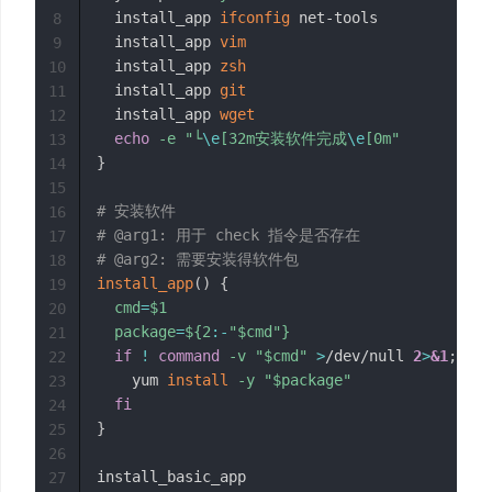
  install_app 
ifconfig
 net-tools

8
  install_app 
vim
9
  install_app 
zsh
10
  install_app 
git
11
  install_app 
wget
12
echo
-e
"└
\e
[32m安装软件完成
\e
[0m"
13
}
14
15
# 安装软件
16
# @arg1: 用于 check 指令是否存在
17
# @arg2: 需要安装得软件包
18
install_app
(
)
{
19
cmd
=
$1
20
package
=
${2
:-
"$cmd"}
21
if
!
command
-v
"
$cmd
"
>
/dev/null 
2
>
&1
;
the
22
    yum 
install
-y
"
$package
"
23
fi
24
}
25
26
27