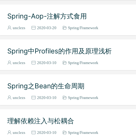
gRPC
2
Spring-Aop-注解方式食用
中间件
3
Zookeeper
1
unclezs
2020-03-20
Spring
Framework
MySQL
12
LDAP
1
Spring中Profiles的作用及原理浅析
操作系统
6
计算机网络
6
unclezs
2020-03-10
Spring
Framework
JVM
2
数据结构
9
Spring之Bean的生命周期
Tomcat
1
RabbitMQ
2
unclezs
2020-03-10
Spring
Framework
Docker
1
Oracle
3
理解依赖注入与松耦合
unclezs
2020-03-10
Spring
Framework