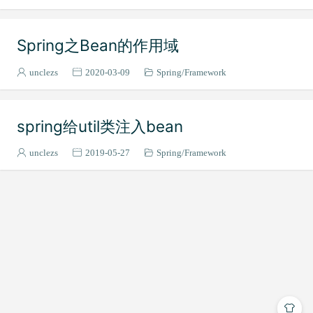
Spring之Bean的作用域
unclezs
2020-03-09
Spring
Framework
spring给util类注入bean
unclezs
2019-05-27
Spring
Framework