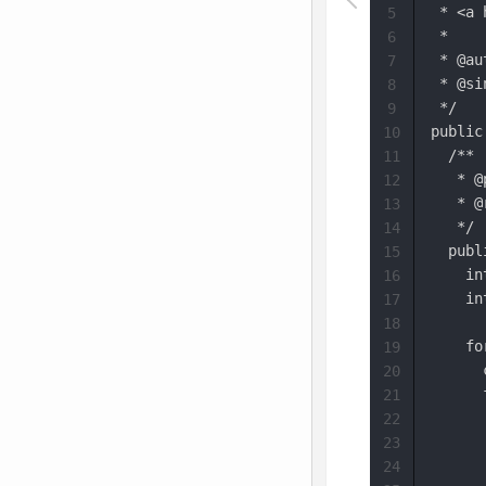
 * <a 
5
 *

6
 * @au
7
 * @si
8
 */

9
public
10
  /**

11
   * @
12
   * @
13
   */

14
  publ
15
    in
16
    in
17
18
    fo
19
      
20
      
21
      
22
      
23
      
24