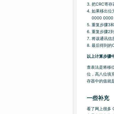
把CRC寄
如果移出位为
0000 00
重复步骤3
重复步骤2
将该通讯信
最后得到的C
以上计算步骤中
查表法是将移位
位，高八位填充
存器中的值就
一些补充
看了网上很多 C