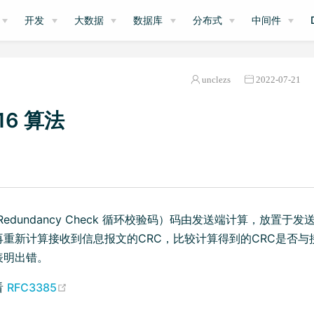
开发
大数据
数据库
分布式
中间件
unclezs
2022-07-21
16 算法
ic Redundancy Check 循环校验码）码由发送端计算，放置
再重新计算接收到信息报文的CRC，比较计算得到的CRC是否与
表明出错。
(opens new window)
看
RFC3385