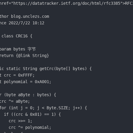
href="https://datatracker.ietf.org/doc/html/rfc3385">RFC3
thor blog.unclezs.com

nce 2022/7/22 10:12

 class CRC16 {

param bytes 字节

return {@link String}

ic static String getCrc(byte[] bytes) {

t crc = 0xFFFF;

t polynomial = 0xA001;

r (byte aByte : bytes) {

crc ^= aByte;

for (int j = 0; j < Byte.SIZE; j++) {

  if ((crc & 0x01) == 1) {

    crc >>= 1;

    crc ^= polynomial;
