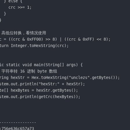
  } else {

    crc >>= 1;

 }



// 高低位转换，看情况使用

c = ((crc & 0xFF00) >> 8) | ((crc & 0xFF) << 8);

turn Integer.toHexString(crc);

ic static void main(String[] args) {

/ 字符串转 16 进制 byte 数组

ring hexStr = Hex.toHexString("unclezs".getBytes());

stem.out.println("hexStr:" + hexStr);

te[] hexBytes = hexStr.getBytes();

stem.out.println(getCrc(hexBytes));

----------------

:756e636c657a73
