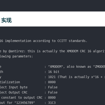
C 实现
16 implementation according to CCITT standards.

e by @antirez: this is actually the XMODEM CRC 16 algorit
lowing parameters:

e                       : "XMODEM", also known as "ZMODEM
th                      : 16 bit

y                       : 1021 (That is actually x^16 + x
tialization             : 0000

lect Input byte         : False

lect Output CRC         : False

 constant to output CRC : 0000

put for "123456789"     : 31C3
