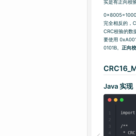
实是有正向校
0x8005=100
完全相反的，
CRC校验的数据为 
要使用 0xA00
0101B。
正向
CRC16_
Java 实现
import
1
2
/**

3
 * CR
4