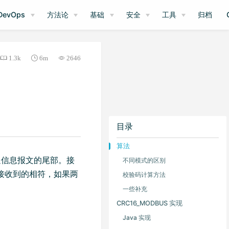
DevOps
方法论
基础
安全
工具
归档
1.3k
6m
2646
目录
算法
于发送信息报文的尾部。接
不同模式的区别
接收到的相符，如果两
校验码计算方法
一些补充
CRC16_MODBUS 实现
Java 实现