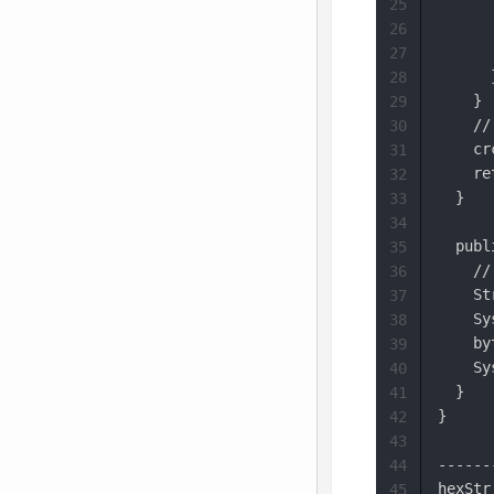
      
25
      
26
       
27
      }
28
    }

29
    
30
    cr
31
    re
32
  }

33
34
  publ
35
    /
36
    St
37
    Sy
38
    by
39
    Sy
40
  }

41
}

42
43
------
44
hexStr
45