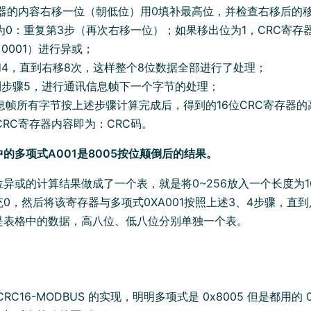
存器的内容右移一位（朝低位）用0填补最高位，并检查右移后的
0：重复第3步（再次右移一位）；如果移出位为1，CRC寄存器与
00 0001）进行异或；
和4，直到右移8次，这样整个8位数据全部进行了处理；
到步骤5，进行通讯信息帧下一个字节的处理；
息帧所有字节按上述步骤计算完成后，得到的16位CRC寄存器
RC寄存器内容即为：CRC码。
的多项式A001是8005按位颠倒后的结果。
异或的计算结果做成了一个表，就是将0~256放入一个长度为
0，然后将该寄存器与多项式0XA001按照上述3、4步骤，直
是表格中的数据，高八位、低八位分别单独一个表。
RC16-MODBUS 的实现，明明多项式是 0x8005 但是都用的 