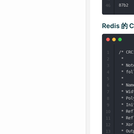
46
Redis 的 
/* CRC
1
 *

2
 * Not
3
 * fol
4
 *

5
 * Nam
6
 * Wid
7
 * Pol
8
 * Ini
9
 * Ref
10
 * Ref
11
 * Xor
12
 * Out
13