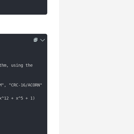
hm, using the

", "CRC-16/ACORN"

^12 + x^5 + 1)
