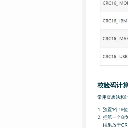
校验码计
常用查表法和
预置1个16
把第一个8
结果放于C