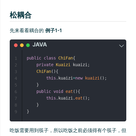
松耦合
先来看看耦合的
例子1-1
public
class
ChiFan
{
1
private
Kuaizi
 kuaizi
;
2
ChiFan
(
)
{
3
this
.
kuaizi
=
new
kuaizi
(
)
;
4
}
5
public
void
eat
(
)
{
6
this
.
kuaizi
.
eat
(
)
;
7
}
8
}
9
吃饭需要用到筷子，所以吃饭之前必须得有个筷子，但