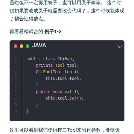
是吃饭不一定得用筷子，也可以用叉子等等。 这个时
候如果要改成叉子就需要改变代码了，这个时候就体现
了耦合性得缺点。
再看看松耦合的
例子1-2
public
class
ChiFan
{
1
private
Tool
 tool
;
2
ChiFan
(
Tool
 tool
)
{
3
this
.
tool
=
tool
;
4
}
5
public
void
eat
(
)
{
6
this
.
tool
.
eat
(
)
;
7
}
8
}
9
这里可以看到我们使用接口Tool来当作参数，要吃饭