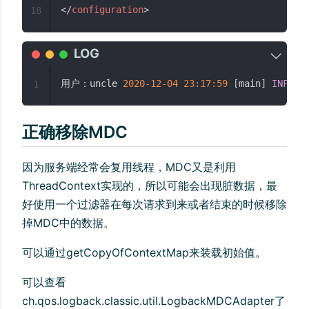
</
configuration
>
18
用户：uncle 
2020-12-04
23:17:59
[
main
]
INFO
  
1
正确移除MDC
因为服务端经常会复用线程，MDC又是利用
ThreadContext实现的，所以可能会出现脏数据，最
好使用一个过滤器在每次请求到来或者结束的时候移除
掉MDC中的数据。
可以通过getCopyOfContextMap来装载初始值。
可以查看
ch.qos.logback.classic.util.LogbackMDCAdapter了