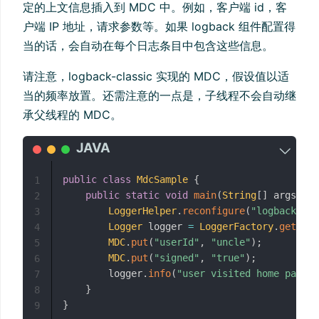
定的上文信息插入到 MDC 中。例如，客户端 id，客
户端 IP 地址，请求参数等。如果 logback 组件配置得
当的话，会自动在每个日志条目中包含这些信息。
请注意，logback-classic 实现的 MDC，假设值以适
当的频率放置。还需注意的一点是，子线程不会自动继
承父线程的 MDC。
public
class
MdcSample
{
1
public
static
void
main
(
String
[
]
 args
)
{
2
LoggerHelper
.
reconfigure
(
"logback-mdc
3
Logger
 logger 
=
LoggerFactory
.
getLogg
4
MDC
.
put
(
"userId"
,
"uncle"
)
;
5
MDC
.
put
(
"signed"
,
"true"
)
;
6
        logger
.
info
(
"user visited home page..
7
}
8
}
9