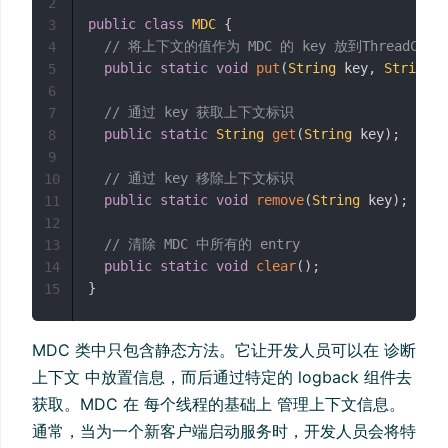
2
public
class
MDC
{
3
// 将上下文的值作为 MDC 的 key 放到ThreadConte
4
public
static
void
put
(
String
 key
,
String
 v
5
6
// 通过 key 获取上下文标识
7
public
static
String
get
(
String
 key
)
;
8
9
// 通过 key 移除上下文标识
10
public
static
void
remove
(
String
 key
)
;
11
12
// 清除 MDC 中所有的 entry
13
public
static
void
clear
(
)
;
14
}
15
MDC 类中只包含静态方法。它让开发人员可以在 诊断
上下文 中放置信息，而后通过特定的 logback 组件去
获取。MDC 在 每个线程的基础上 管理上下文信息。
通常，当为一个新客户端启动服务时，开发人员会将特