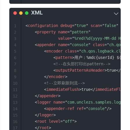
<
configuration
debug
=
"
true
"
scan
=
"
false
"
scan
1
<
property
name
=
"
pattern
"
2
value
=
"
%red(%d{yyyy-MM-dd HH:mm
3
<
appender
name
=
"
console
"
class
=
"
ch.qos.lo
4
<
encoder
class
=
"
ch.qos.logback.classi
5
<
pattern
>
用户：%mdc{userId} ${patt
6
<!--在头部打印出pattern-->
7
<
outputPatternAsHeader
>
true
</
outp
8
</
encoder
>
9
<!--立即刷新到流-->
10
<
immediateFlush
>
true
</
immediateFlush
>
11
</
appender
>
12
<
logger
name
=
"
com.unclezs.samples.log.slf
13
<
appender-ref
ref
=
"
console
"
/>
14
</
logger
>
15
<
root
level
=
"
off
"
>
16
</
root
>
17